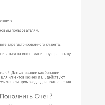
акциях.
 новым пользователям.
ете зарегистрированного клиента.
одписаться на информационную рассылку
телей. Для активации комбинации
 Для клиентов казино и БК действуют
ссылки или промокоды для приглашения
 Пoпoлнить Счeт?