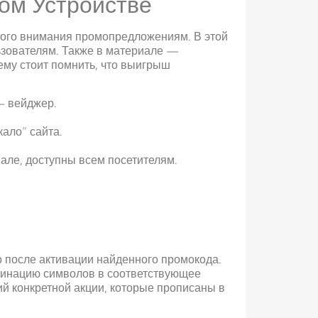
ом Устройстве
ного внимания промопредложениям. В этой
ьзователям. Также в материале —
ему стоит помнить, что выигрыш
— вейджер.
кало” сайта.
але, доступны всем посетителям.
о после активации найденного промокода.
мбинацию символов в соответствующее
ий конкретной акции, которые прописаны в