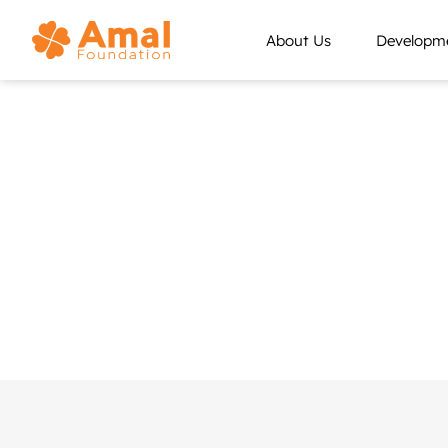
About Us
Developme
Uncategorize