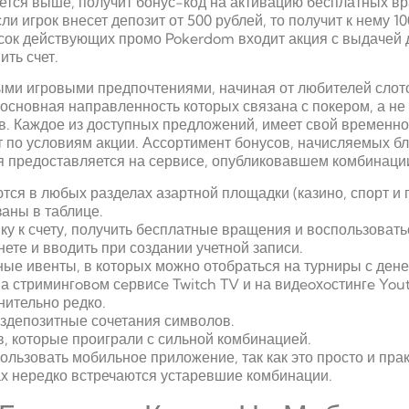
жется выше, получит бонус-код на активацию бесплатных 
ли игрок внесет депозит от 500 рублей, то получит к нему 1
сок действующих промо Pokerdom входит акция с выдачей д
ить счет.
ми игровыми предпочтениями, начиная от любителей слотов
сновная направленность которых связана с покером, а не 
в. Каждое из доступных предложений, имеет свой временно
 по условиям акции. Ассортимент бонусов, начисляемых б
 предоставляется на сервисе, опубликовавшем комбинаци
тся в любых разделах азартной площадки (казино, спорт и п
аны в таблице.
у к счету, получить бесплатные вращения и воспользовать
нете и вводить при создании учетной записи.
е ивенты, в которых можно отобраться на турниры с ден
а стримингoвoм сeрвисe Twitch TV и на видeoхoстингe You
нительно редко.
здепозитные сочетания символов.
, которые проиграли с сильной комбинацией.
льзовать мобильное приложение, так как это просто и прак
тах нередко встречаются устаревшие комбинации.