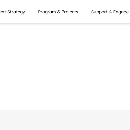
nt Strategy
Program & Projects
Support & Engage
d