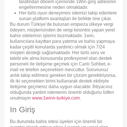
tarafından dönem içerisinde 1Win giriş adresinin
engellenmesine neden olmaktadır.
Her türlü oyun deneyimini sitemizi takip edenlere
sunan platform avantajları ile birlikte öne çıkar.
Bu durum Türkiye’de bulunan empieza ülkeye vergi
ödeyen, müşterisinden de vergi kesintisi yapan yerel
bahis sitelerinin işlerini bozmaktadır. 1win,
kullanıcılara kayıttan para yatırma ve bahis yapmaya
kadar çeşitli konularda yardımcı olmak için 7/24
müşteri desteği sağlamaktadır. Her türlü soru ve
talebi ele alma konusunda profesyonel olan destek
personeli ile iletişime geçmek için Canlı Sohbet, e-
mail ve telefon seçenekleri mevcuttur. Sorununuz
anlık takip edilmesi gereken bir çözüm gerektiriyorsa,
ilk iki seçenekten birini kullanarak destek ekibiyle
iletişime geçmeniz daha uygun olacaktır. İhtiyacınız
olduğunda yardım istemenin önemli olduğunu lütfen
unutmayın
www.1winn-turkiye.com
.
In Giriş
Bu durumda bahis sitesi üyeleri için önemli bir