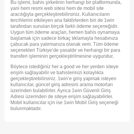
Bu işlemi, bahis şirketinin herhangi bir platformunda,
yani hem resmi web sitesi hem de mobil site
aracılığıyla gerçekleştirebilirsiniz. Kullanıcıların
tercihlerini etkileyen ana faktörlerden biri de 1win
tarafından sunulan birçok farklı ödeme seçeneğidir.
Uygun tüm ödeme araçları, hemen bahis oynamaya
başlamak için sadece birkaç tıklamayla hesabınıza
çabucak para yatırmanıza olanak verir. Tüm ödeme
seçenekleri Türkiye’de yasaldır ve herhangi bir para
transferi işleminin gerçekleştirilmesine uygundur.
Böylece istediğiniz her a good ve her yerden siteye
erişim sağlayabilir ve bahislerinizi kolaylıkla
gerçekleştirebilirsiniz. 1win’e giriş yapmak isteyen
kullanıcılar, güncel giriş adresini arama motorları
üzerinden bulabilirler. Ayrıca 1win Güvenli Giriş
Adresi üzerinden de siteye erişim sağlayabilirler.
Mobil kullanıcılar için ise 1win Mobil Giriş seçeneği
bulunmaktadır.