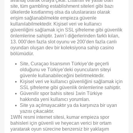
avantaj olarak ortaya çıkar. Lisanslı ve yasal olan
site, tüm gambling establishment siteleri gibi bazı
ülkelerde kısıtlanmış olsa da uluslararası olarak
erişim sağlanabilmekte empieza güvenle
kullanılabilmektedir. Kişisel veri ve kullanıcı
güvenliğini sağlamak için SSL şifreleme gibi güvenlik
önlemlerine sahiptir. 1win’i diğerlerinden farklı kılan,
13. 000’den fazla slot oyunu ve 200’den fazla canlı
oyundan oluşan dev bir koleksiyona sahip casino
bölümüdür.
Site, Curaçao lisansının Türkiye’de geçerli
olduğunu ve Türkiye’deki oyuncuların siteyi
güvenle kullanabileceğini belirtmektedir.
Kişisel veri ve kullanıcı güvenliğini sağlamak için
SSL şifreleme gibi güvenlik önlemlerine sahiptir.
Güvenilir spor bahis sitesi 1win Türkiye
hakkında yeni kullanıcı yorumları.
Site ya açılmayacaktır ya da karşınıza bir uyarı
yazısı çıkacaktır.
1WIN resmi internet sitesi, kumar empieza spor
bahisleri için güvenli ve heyecan verici bir ortam
yaratarak oyun sürecine benzersiz bir yaklaşım