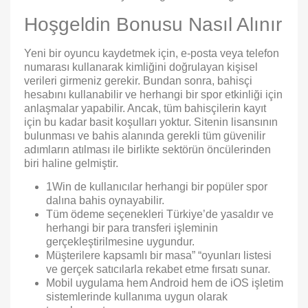
Hoşgeldin Bonusu Nasıl Alınır
Yeni bir oyuncu kaydetmek için, e-posta veya telefon
numarası kullanarak kimliğini doğrulayan kişisel
verileri girmeniz gerekir. Bundan sonra, bahisçi
hesabını kullanabilir ve herhangi bir spor etkinliği için
anlaşmalar yapabilir. Ancak, tüm bahisçilerin kayıt
için bu kadar basit koşulları yoktur. Sitenin lisansının
bulunması ve bahis alanında gerekli tüm güvenilir
adımların atılması ile birlikte sektörün öncülerinden
biri haline gelmiştir.
1Win de kullanıcılar herhangi bir popüler spor
dalına bahis oynayabilir.
Tüm ödeme seçenekleri Türkiye’de yasaldır ve
herhangi bir para transferi işleminin
gerçekleştirilmesine uygundur.
Müşterilere kapsamlı bir masa” “oyunları listesi
ve gerçek satıcılarla rekabet etme fırsatı sunar.
Mobil uygulama hem Android hem de iOS işletim
sistemlerinde kullanıma uygun olarak