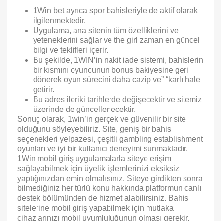
1Win bet ayrıca spor bahisleriyle de aktif olarak
ilgilenmektedir.
Uygulama, ana sitenin tüm özelliklerini ve
yeteneklerini sağlar ve the girl zaman en güncel
bilgi ve teklifleri içerir.
Bu şekilde, 1WIN’in nakit iade sistemi, bahislerin
bir kısmını oyuncunun bonus bakiyesine geri
dönerek oyun sürecini daha cazip ve” “karlı hale
getirir.
Bu adres ileriki tarihlerde değişecektir ve sitemiz
üzerinde de güncellenecektir.
Sonuç olarak, 1win’in gerçek ve güvenilir bir site
olduğunu söyleyebiliriz. Site, geniş bir bahis
seçenekleri yelpazesi, çeşitli gambling establishment
oyunları ve iyi bir kullanıcı deneyimi sunmaktadır.
1Win mobil giriş uygulamalarla siteye erişim
sağlayabilmek için üyelik işlemlerinizi eksiksiz
yaptığınızdan emin olmalısınız. Siteye girdikten sonra
bilmediğiniz her türlü konu hakkında platformun canlı
destek bölümünden de hizmet alabilirsiniz. Bahis
sitelerine mobil giriş yapabilmek için mutlaka
cihazlarınızı mobil uyumluluğunun olması gerekir.