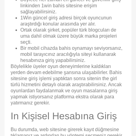
linkinden 1win bahis sitesine erişim
sağlayabilirsiniz.
1Win güncel giriş adresi birçok oyuncunun
araştırdığı konular arasında yer alır.
Ortak olarak şirket, popüler türk blogcuları de
uma dahil olmak üzere büyük marka projeleri
seçti.
Bir mobil cihazda bahis oynamayı seviyorsanız,
mobil tarayıcınız aracılığıyla siteyi kullanarak
hesabınıza giriş yapabilirsiniz.
Böylelikle üyeler oyun deneyimlerine kaldıkları
yerden devam edebilme şansına ulaşabilirler. Bahis
sitesine giriş işlemi yaptıktan sonra sitenin the girl
türlü hizmetini detaylı olarak araştırabilirsiniz. Ancak
oyunlardan faydalanmak ve oyun masalarına giriş
yapmak istiyorsanız platforma ekstra olarak para
yatırmanız gerekir.
In Kişisel Hesabına Giriş
Bu durumda, web sitesine girerek kayıt düğmesine
tıklamanız ve ardından bu yöntemi seçmeniz gerekir.