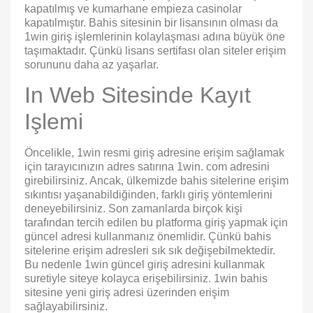
kapatılmış ve kumarhane empieza casinolar
kapatılmıştır. Bahis sitesinin bir lisansının olması da
1win giriş işlemlerinin kolaylaşması adına büyük öne
taşımaktadır. Çünkü lisans sertifası olan siteler erişim
sorununu daha az yaşarlar.
In Web Sitesinde Kayıt
Işlemi
Öncelikle, 1win resmi giriş adresine erişim sağlamak
için tarayıcınızın adres satırına 1win. com adresini
girebilirsiniz. Ancak, ülkemizde bahis sitelerine erişim
sıkıntısı yaşanabildiğinden, farklı giriş yöntemlerini
deneyebilirsiniz. Son zamanlarda birçok kişi
tarafından tercih edilen bu platforma giriş yapmak için
güncel adresi kullanmanız önemlidir. Çünkü bahis
sitelerine erişim adresleri sık sık değişebilmektedir.
Bu nedenle 1win güncel giriş adresini kullanmak
suretiyle siteye kolayca erişebilirsiniz. 1win bahis
sitesine yeni giriş adresi üzerinden erişim
sağlayabilirsiniz.