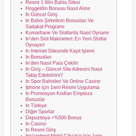
Resmi 1 Win Bahis Sitesi
Hoşgeldin Bonusu Nasıl Alınır
In Güncel Giriş
In Bahis Şirketinin Bonusları Ve
Sadakat Programı
Kumarhane Ve Slotlarda Nasıl Oynanır
In’den Slot Makineleri: En Yeni Slotlar
Oynayın!
In Internet Sitesinde Kayıt Işlemi
In Bonusları
In’den Nasıl Para Çekilir
In Giriş – Güncel Site Adresini Nasıl
Takip Edebilirim?
In Spor Bahisleri Ve Online Casino
Iphone Için 1win Resmi Uygulama
In Promosyon Kodları Empieza
Bonuslar
In Türkiye
Diğer Sporlar
Depozitoya +%500 Bonus
In Casino
In Resmi Giriş
Ios/android Mobil Cihazlar Için 1win