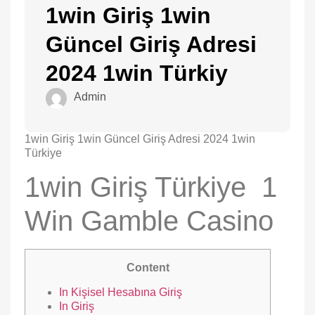
1win Giriş 1win
Güncel Giriş Adresi
2024 1win Türkiy
Admin
1win Giriş 1win Güncel Giriş Adresi 2024 1win
Türkiye
1win Giriş Türkiye ️ 1
Win Gamble Casino ️
Content
In Kişisel Hesabına Giriş
In Giriş