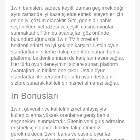
1win bahisleri, sadece keyifli zaman geçirmek değil
aynı zamanda iyi kazanç elde etmek isteyenler için
de en iyi çözüm olacaktır. Site, geniş bir bahis
seçenekleri yelpazesi ve çeşitli casino oyunları
sunmaktadır. Tüm bu avantajları göz önünde
bulundurduğunuzda 1win TV hizmetleri
beklentilerinizi en iyi şekilde karşılar. Üstün oyun
standartlarını sitemizi takip edenlere sunan bahis
platformu beklentilerinizin de karşılanmasını sağlar.
Her türlü oyun deneyimini sizlere sunan platform
avantajları ile birlikte öne çıkar. Üstün oyun
standartları ile beraber her türlü oyun desteğini
sizlere sunarak kaliteli bir hizmet almanızı sağlar.
In Bonusları
1win, güvenilir ve kaliteli hizmet anlayışıyla
kullanıcılarına yüksek oranlar ve geniş bahis
seçenekleri sunmaktadır. Sitenin yeni giriş adresine
erişmek için güncel linkleri takip etmeniz
gerekmektedir. 1win, bahis ve casino oyunları