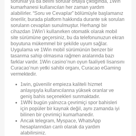
sorunlar ya da belirli sorular ortaya çıktığında, 1Win
kumarhanesi kullanıcıları her zaman yardım
alabilirler. “Soru ve Cevaplar” bölümüyle başlamanız
önerilir, burada platform hakkında durante sık sorulan
soruların cevapları sunulmuştur. Herhangi bir
cihazdan 1Win’i kullanırken otomatik olarak mobil
site sürümüne geçersiniz, bu da telefonunuzun ekran
boyutuna mükemmel bir şekilde uyum sağlar.
Uygulama ve 1Win mobil sürümünün benzer bir
tasarıma sahip olmasına rağmen aralarında bazı
farklar vardır. 1Win casino’nun oyun faaliyeti lisansını
Curacao’nun yetki sahibi organı, Curacao eGaming
vermektedir.
1win, güvenilir empieza kaliteli hizmet
anlayışıyla kullanıcılarına yüksek oranlar ve
geniş bahis seçenekleri sunmaktadır.
1WIN bugün yalnızca çevrimiçi spor bahisleri
için popüler bir kaynak değil, aynı zamanda iyi
bilinen bir çevrimiçi kumarhanedir.
Ancak telegram, Myspace, WhatsApp
hesaplarından canlı olarak da yardım
alabilirsiniz.