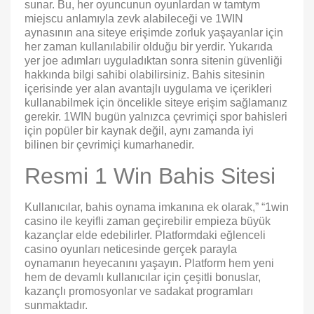
sunar. Bu, her oyuncunun oyunlardan w tamtym
miejscu anlamıyla zevk alabileceği ve 1WIN
aynasının ana siteye erişimde zorluk yaşayanlar için
her zaman kullanılabilir olduğu bir yerdir. Yukarıda
yer joe adımları uyguladıktan sonra sitenin güvenliği
hakkında bilgi sahibi olabilirsiniz. Bahis sitesinin
içerisinde yer alan avantajlı uygulama ve içerikleri
kullanabilmek için öncelikle siteye erişim sağlamanız
gerekir. 1WIN bugün yalnızca çevrimiçi spor bahisleri
için popüler bir kaynak değil, aynı zamanda iyi
bilinen bir çevrimiçi kumarhanedir.
Resmi 1 Win Bahis Sitesi
Kullanıcılar, bahis oynama imkanına ek olarak,” “1win
casino ile keyifli zaman geçirebilir empieza büyük
kazançlar elde edebilirler. Platformdaki eğlenceli
casino oyunları neticesinde gerçek parayla
oynamanın heyecanını yaşayın. Platform hem yeni
hem de devamlı kullanıcılar için çeşitli bonuslar,
kazançlı promosyonlar ve sadakat programları
sunmaktadır.